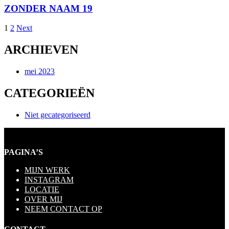
ZONDER NAAM 19
1
2
Next
ARCHIEVEN
mei 2023
CATEGORIEËN
Niet gecategoriseerd
PAGINA’S
MIJN WERK
INSTAGRAM
LOCATIE
OVER MIJ
NEEM CONTACT OP