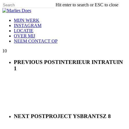
Skip
Hit enter to search or ESC to close
to
Close
main
Search
content
Menu
MIJN WERK
INSTAGRAM
LOCATIE
OVER MIJ
NEEM CONTACT OP
10
PREVIOUS POST
INTERIEUR INTRATUIN
1
NEXT POST
PROJECT YSBRANTSZ 8